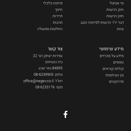
מי אנחנו?
פיתוח כלכלי
חוק הרשות
חינוך
חזון הרשות
תיירות
דבר יו"ר הרשות לפיתוח הנגב
תרבות
צוות
החלטות ממשלה
מידע שימושי
צור קשר
מידע על מכרזים
שדרות יצחק רגר
22
טפסים
בית הנשיאים
84895 באר שבע
קולות קוראים
08-6239905
טלפון:
מן העיתונות
office@negev.co.il
דוא"ל:
פרויקטים
פקס: 08-6233176