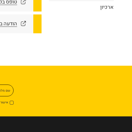
טופס בק
ארכיון
הודעה ב
שם מל
אישור 