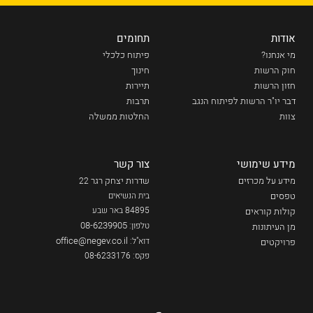
אודות
תחומים
מי אנחנו?
פיתוח כלכלי
חוק הרשות
חינוך
חזון הרשות
תיירות
דבר יו"ר הרשות לפיתוח הנגב
תרבות
צוות
החלטות ממשלה
מידע שימושי
צור קשר
מידע על מכרזים
שדרות יצחק רגר
22
טפסים
בית הנשיאים
84895 באר שבע
קולות קוראים
08-6239905
טלפון:
מן העיתונות
office@negev.co.il
דוא"ל:
פרויקטים
פקס: 08-6233176