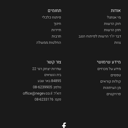
אודות
תחומים
מי אנחנו?
פיתוח כלכלי
חוק הרשות
חינוך
חזון הרשות
תיירות
דבר יו"ר הרשות לפיתוח הנגב
תרבות
צוות
החלטות ממשלה
מידע שימושי
צור קשר
מידע על מכרזים
שדרות יצחק רגר
22
טפסים
בית הנשיאים
84895 באר שבע
קולות קוראים
08-6239905
טלפון:
מן העיתונות
office@negev.co.il
דוא"ל:
פרויקטים
פקס: 08-6233176