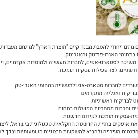
 מיזם ייחודי להסבת מבנה קיים "תוצרת הארץ" למתחם מעבדות
 בתחומי האגרו-פודטק והאגרוטק.
שיכה לסטארט-אפים, לחברות תעשייה ולמוסדות אקדמיים, ויא
 חדשניים, לצד פעילות עסקית תומכת.
שרדים לחברות סטארט-אפ ולתעשייה בתחומי האגרו-טק
 בדיקות ואנליזה מתקדמים
ט לבדיקות ראשוניות
צים וחברות מסחריות הפועלות בתחום
נית-עסקית תומכת לקידום חדשנות
את אופקים בחזית החדשנות החקלאית-טכנולוגית בישראל, ליצור
כנסות העירייה ולהביא להשקעות חיצוניות משמעותיות ובכך להפ