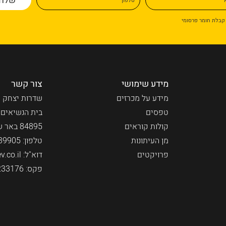
קבלת חומר פרסומי
מידע שימושי
צור קשר
מידע על מכרזים
שדרות יצחק ר
טפסים
בית הנשיאים
קולות קוראים
84895 באר שבע
מן העיתונות
טלפון:
39905
פרויקטים
דוא"ל:
.co.il
פקס: 08-6233176