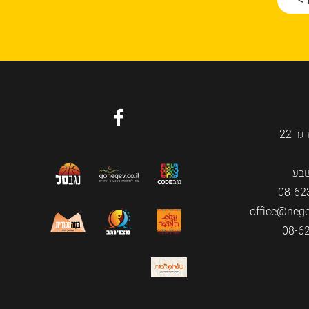
גר
22
08-62
office@negev