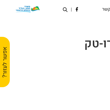
קשר
ו-טק
אפשר לעזור?