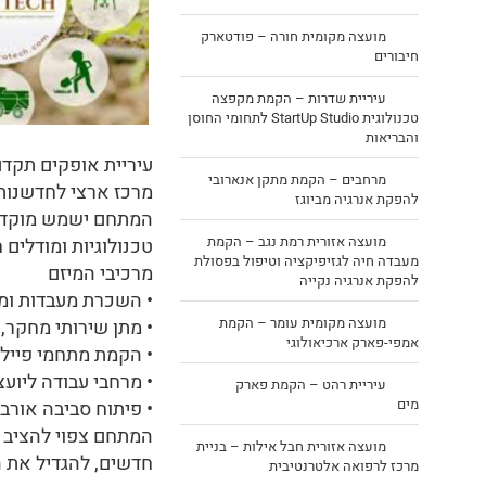
מועצה מקומית חורה – פודטארק
חיבורים
עיריית שדרות – הקמת מקפצה
טכנולוגית StartUp Studio לתחומי החוסן
והבריאות
עיריית אופקים תקדם
מרחבים – הקמת מתקן אנארובי
מרכז ארצי לחדשנות
להפקת אנרגיה מביוגז
המתחם ישמש מוקד מ
מועצה אזורית רמת נגב – הקמת
טכנולוגיות ומודלים
מעבדה חיה לגזיפיקציה וטיפול בפסולת
מרכיבי המיזם
להפקת אנרגיה נקייה
• השכרת מעבדות ומ
מועצה מקומית עומר – הקמת
• מתן שירותי מחקר,
אמפי-פארק ארכיאולוגי
• הקמת מתחמי פיילו
• מרחבי עבודה ליוע
עיריית רהט – הקמת פארק
מים
• פיתוח סביבה אורב
המתחם צפוי להציב 
מועצה אזורית חבל אילות – בניית
חדשים, להגדיל את ה
מרכז לרפואה אלטרנטיבית