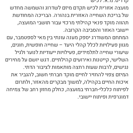
קרדיט: מ.א. לכיש
מועצה אזורית לכיש תקדם מיזם לשדרוג והשמשה מחדש
של בריכת השחייה האזורית בנהורה. הבריכה המחודשת
תהווה מוקד פנאי קהילתי מרכזי עבור תושבי המועצה,
יישובי האזור והסביבה הקרובה.
המתחם המשודרג יספק מענה עונתי בין מאי לספטמבר, עם
מגוון פעילויות לכלל קהלי היעד – שחייה חופשית, חוגים,
שיעורי שחייה לתלמידים, פעילויות ייעודיות לנוער ולגיל
השלישי, קייטנות ואירועים קהילתיים. דגש יושם על מחירים
נגישים, לרבות שעות רחצה מותאמות לציבור הדתי.
המיזם צפוי להחזיר לחיים מוקד חברתי חשוב, להגביר את
איכות החיים בקהילה, למשוך מבקרים מהאזור, ולתרום
לפיתוח כלכלי-חברתי במועצה, כחלק מחזון רחב של צמיחה
דמוגרפית ופיתוח יישובי.