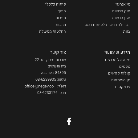
מי אנחנו?
פיתוח כלכלי
חוק הרשות
חינוך
חזון הרשות
תיירות
דבר יו"ר הרשות לפיתוח הנגב
תרבות
צוות
החלטות ממשלה
מידע שימושי
צור קשר
מידע על מכרזים
שדרות יצחק רגר
22
טפסים
בית הנשיאים
84895 באר שבע
קולות קוראים
08-6239905
טלפון:
מן העיתונות
office@negev.co.il
דוא"ל:
פרויקטים
פקס: 08-6233176