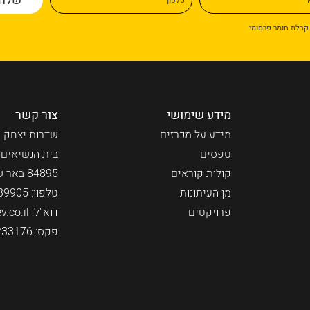
קבלת חומר פרסומי
מידע שימושי
צור קשר
מידע על מכרזים
שדרות יצחק ר
טפסים
בית הנשיאים
קולות קוראים
84895 באר שבע
מן העיתונות
טלפון:
39905
פרויקטים
דוא"ל:
.co.il
פקס: 08-6233176