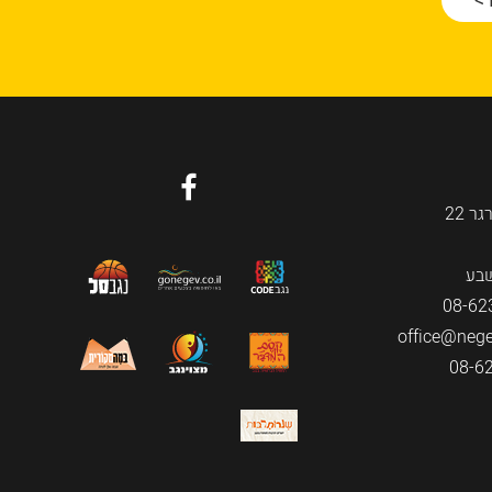
גר
22
08-62
office@negev