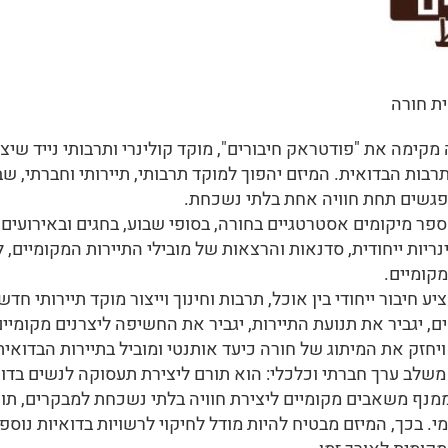
ת חורה
קימה את "פודטראק חיבורים", מוקד קולינרי ותרבותי נייד שיצי
רבות הבדואית. המיזם יהפוך למוקד תרבותי, תיירותי וחברתי, שבו
נפגשים תחת חוויה אחת בלתי נשכחת.
ר מיקומים אסטרטגיים בחורה, בסופי שבוע, בחגים ובאירועים מי
נריות ייחודית, סדנאות והרצאות של מובילי התיירות המקומיים,
קומיים.
ע חיבור ייחודי בין אוכל, תרבות וחינוך וייצור מוקד תיירותי ח
, יגביר את תנועת התיירות, יגביר את החשיפה ליצרנים מקומיי
ויחזק את המיתוג של חורה כיעד אותנטי ומוביל בתיירות הבדואית
משלב ערך חברתי וכלכלי: הוא תורם ליצירת תעסוקה לנשים בדוא
מנף משאבים מקומיים ליצירת חוויה בלתי נשכחת למבקרים, תו
. בכך, המיזם מבטיח להיות מודל לחיקוי לרשויות בדואיות נוספ