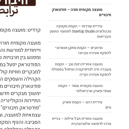
מועצה מקומית חורה – פודטארק
חיבורים
עיריית שדרות – הקמת מקפצה
קרדיט: מועצה מקומי
טכנולוגית StartUp Studio לתחומי החוסן
והבריאות
מועצה מקומית חורה מ
מרחבים – הקמת מתקן אנארובי
וייחודית למורשת והת
להפקת אנרגיה מביוגז
ומפגש בין תרבויות 
הפודטראק יפעל במספ
מועצה אזורית רמת נגב – הקמת
מעבדה חיה לגזיפיקציה וטיפול בפסולת
למבקרים חוויות קולי
להפקת אנרגיה נקייה
הקהילה והעסקים המ
פודטארק חיבורים מצי
מועצה מקומית עומר – הקמת
אמפי-פארק ארכיאולוגי
ימשוך מבקרים חדשים
התיירות והקולינריה 
עיריית רהט – הקמת פארק
"פודטראק חיבורים" 
מים
עצמאיות למועצה, ומ
מועצה אזורית חבל אילות – בניית
הסביבה והנוף המקומי
מרכז לרפואה אלטרנטיבית