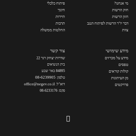
מי אנחנו?
פיתוח כלכלי
חוק הרשות
חינוך
חזון הרשות
תיירות
דבר יו"ר הרשות לפיתוח הנגב
תרבות
צוות
החלטות ממשלה
מידע שימושי
צור קשר
מידע על מכרזים
שדרות יצחק רגר
22
טפסים
בית הנשיאים
84895 באר שבע
קולות קוראים
08-6239905
טלפון:
מן העיתונות
office@negev.co.il
דוא"ל:
פרויקטים
פקס: 08-6233176